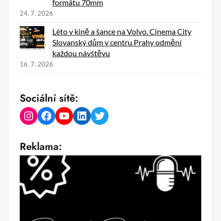
formátu 70mm
24. 7. 2026
Léto v kině a šance na Volvo. Cinema City
Slovanský dům v centru Prahy odmění
každou návštěvu
16. 7. 2026
Sociální sítě:
Instagram
Facebook
YouTube
LinkedIn
Twitter
Reklama: