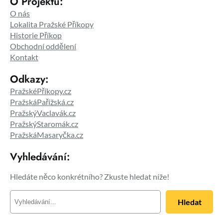
O Projektu:
O nás
Lokalita Pražské Příkopy
Historie Příkop
Obchodní oddělení
Kontakt
Odkazy:
PražskéPříkopy.cz
PražskáPařížská.cz
PražskýVaclavák.cz
PražskýStaromák.cz
PražskáMasaryčka.cz
Vyhledávání:
Hledáte něco konkrétního? Zkuste hledat níže!
H
Hledat
l
e