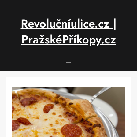
Přeskočit
na
obsah
Revolučníulice.cz |
PražskéPříkopy.cz