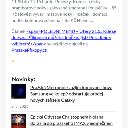
11:30 do 14:15 hodin. Polévky: Krém z řeřichy |
bramborové noky | zakysaná smetana | ředkvičky – 85
Kč Hovězí vývar | masové noky | libeček | domácí
nudle |kořenová zelenina – 85 Kč Hlavní…
Článek
<span>POLEDNÍ MENU – Úterý 21.5.: Kde se
dnes na Příkopech můžete dobře najíst? Poradíme s
výběrem!</span>
se nejdříve objevil na
PražskéPříkopy.cz
.
•
Novinky:
Pražská Metropole zažije dronovou show:
Samsung velkolepě odstartuje prodej
nových zařízení Galaxy
2. 8. 2026
Epická Odyssea Christophera Nolana
dorazila do pražského IMAX v jedinečném