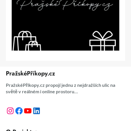
PražskéPříkopy.cz
PražskéPříkopy.cz propojí jednu z nejdražších ulic na
světě v reálném i online prostoru…
Instagram
Facebook
YouTube
LinkedIn