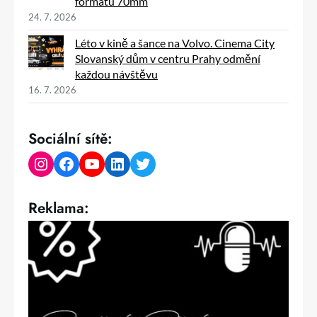
formátu 70mm
24. 7. 2026
Léto v kině a šance na Volvo. Cinema City
Slovanský dům v centru Prahy odmění
každou návštěvu
16. 7. 2026
Sociální sítě:
Instagram
Facebook
YouTube
LinkedIn
Twitter
Reklama: