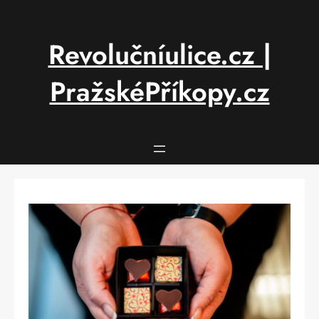
Přeskočit
na
obsah
Revolučníulice.cz |
PražskéPříkopy.cz