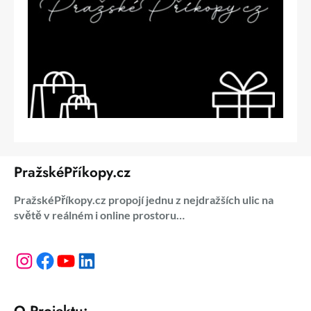
PražskéPříkopy.cz
PražskéPříkopy.cz propojí jednu z nejdražších ulic na
světě v reálném i online prostoru…
Instagram
Facebook
YouTube
LinkedIn