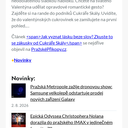
neodolatelnou sladkou nabídku. Chcete na svatého
Valentýna udělat opravdové romantické gesto?
Zajděte si na rande do podniků Cukráře Skály. Uvidíte,
že do valentýnských cukrovinek se zamilujete na první
pohled.…
Článek
<span>Jak vyznat lásku beze slov? Zkuste to
se zákusky od Cukráře Skály</span>
se nejdříve
objevil na
PražskéPříkopy.cz
.
•
Novinky
Novinky:
Pražská Metropole zažije dronovou show:
Samsung velkolepě odstartuje prodej
nových zařízení Galaxy
2. 8. 2026
Epická Odyssea Christophera Nolana
dorazila do pražského IMAX v jedinečném