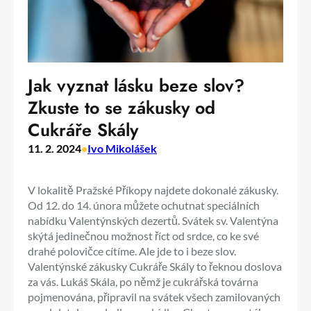
Jak vyznat lásku beze slov?
Zkuste to se zákusky od
Cukráře Skály
11. 2. 2024
•
Ivo Mikolášek
V lokalitě Pražské Příkopy najdete dokonalé zákusky.
Od 12. do 14. února můžete ochutnat speciálních
nabídku Valentýnských dezertů. Svátek sv. Valentýna
skýtá jedinečnou možnost říct od srdce, co ke své
drahé polovičce cítíme. Ale jde to i beze slov.
Valentýnské zákusky Cukráře Skály to řeknou doslova
za vás. Lukáš Skála, po němž je cukrářská továrna
pojmenována, připravil na svátek všech zamilovaných