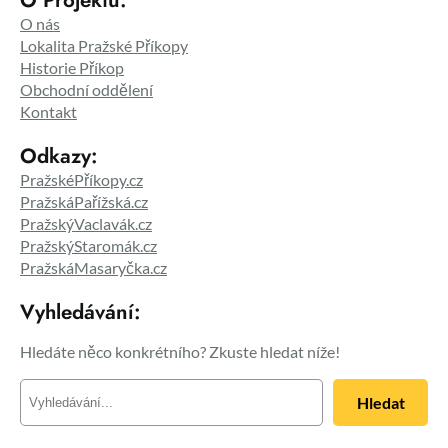
O Projektu:
O nás
Lokalita Pražské Příkopy
Historie Příkop
Obchodní oddělení
Kontakt
Odkazy:
PražskéPříkopy.cz
PražskáPařížská.cz
PražskýVaclavák.cz
PražskýStaromák.cz
PražskáMasaryčka.cz
Vyhledávání:
Hledáte něco konkrétního? Zkuste hledat níže!
H
Hledat
l
e