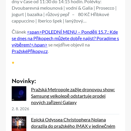
dny v čase od 11:30 do 14:15 hodin. Polévky:
Dvoubarevná melounová | vodní & Galia | Prosecco |
jogurt | bazalka | růžový pepř – 80 Kč Hříbkové
cappuccino | Iberico špek | lanýžový…
Článek
<span>POLEDNÍ MENU – Pondělí 15.7.: Kde
se dnes na Příkopech můžete dobře najíst? Poradíme s
výběrem!</span>
se nejdříve objevil na
PražskéPříkopy.cz
.
•
Novinky:
Pražská Metropole zažije dronovou show:
Samsung velkolepě odstartuje prodej
nových zařízení Galaxy
2. 8. 2026
Epická Odyssea Christophera Nolana
dorazila do pražského IMAX v jedinečném