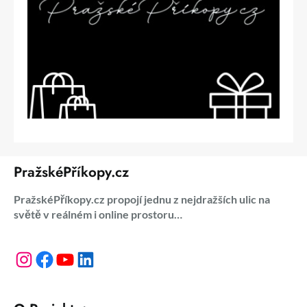
PražskéPříkopy.cz
PražskéPříkopy.cz propojí jednu z nejdražších ulic na
světě v reálném i online prostoru…
Instagram
Facebook
YouTube
LinkedIn