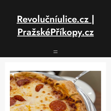
Přeskočit
na
obsah
Revolučníulice.cz |
PražskéPříkopy.cz