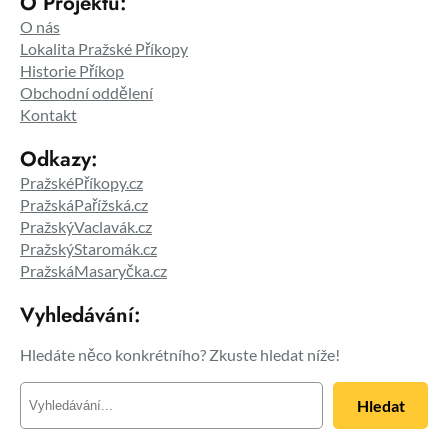
O Projektu:
O nás
Lokalita Pražské Příkopy
Historie Příkop
Obchodní oddělení
Kontakt
Odkazy:
PražskéPříkopy.cz
PražskáPařížská.cz
PražskýVaclavák.cz
PražskýStaromák.cz
PražskáMasaryčka.cz
Vyhledávání:
Hledáte něco konkrétního? Zkuste hledat níže!
H
Hledat
l
e