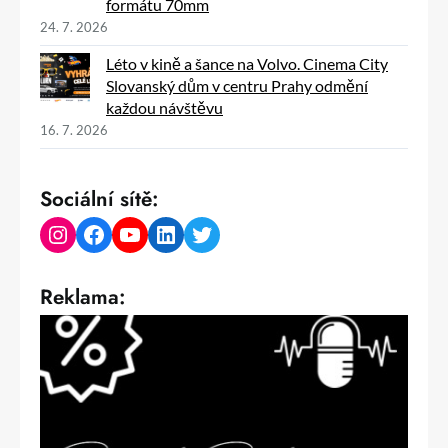
formátu 70mm
24. 7. 2026
Léto v kině a šance na Volvo. Cinema City
Slovanský dům v centru Prahy odmění
každou návštěvu
16. 7. 2026
Sociální sítě:
Instagram
Facebook
YouTube
LinkedIn
Twitter
Reklama: