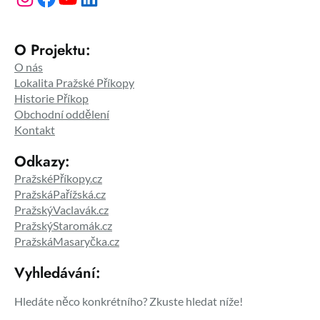
O Projektu:
O nás
Lokalita Pražské Příkopy
Historie Příkop
Obchodní oddělení
Kontakt
Odkazy:
PražskéPříkopy.cz
PražskáPařížská.cz
PražskýVaclavák.cz
PražskýStaromák.cz
PražskáMasaryčka.cz
Vyhledávání:
Hledáte něco konkrétního? Zkuste hledat níže!