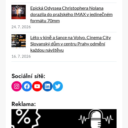
Epická Odyssea Christophera Nolana
dorazila do pražského IMAX v jedinečném
formátu 70mm
24. 7. 2026
Léto v kině a šance na Volvo. Cinema City
Slovanský dům v centru Prahy odmění
každou návštěvu
16. 7. 2026
Sociální sítě:
Instagram
Facebook
YouTube
LinkedIn
Twitter
Reklama: