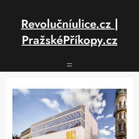
Přeskočit
na
obsah
Revolučníulice.cz |
PražskéPříkopy.cz