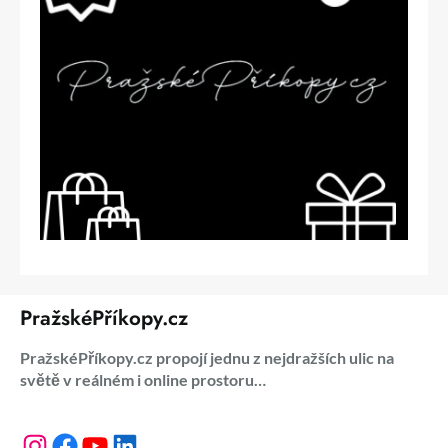
PražskéPříkopy.cz
PražskéPříkopy.cz propojí jednu z nejdražších ulic na
světě v reálném i online prostoru…
Instagram
Facebook
YouTube
LinkedIn